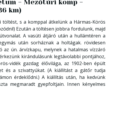
rétum - Mezőtúri komp -
(36 km)
i töltést, s a komppal átkelünk a Hármas-Körös
zódni!) Ezután a töltésen jobbra fordulunk, majd
tvonalat. A vasúti átjáró után a hullámtéren a
n egymás után sorháznak a holtágak. rövidesen
ó az ún. árvízkapu, melynek a hatalmas vízzáró
érkezünk kirándulásunk legtávolabbi pontjához,
rös-vidék gazdag élővilága, az 1902-ben épült
s a szivattyúkat. (A kiállítást a gátőr tudja
mon érdeklődni.) A kiállítás után, ha kedvünk
uszta megmaradt gyepfoltjain. Innen kényelmes