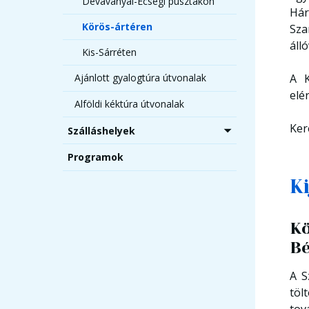
Dévaványai-Ecsegi pusztákon
Hár
Körös-ártéren
Sza
álló
Kis-Sárréten
A K
Ajánlott gyalogtúra útvonalak
elé
Alföldi kéktúra útvonalak
Ker
Szálláshelyek
Programok
K
Kö
Bé
A S
töl