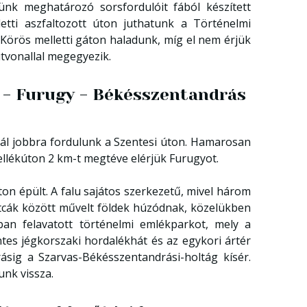
nk meghatározó sorsfordulóit fából készített
etti aszfaltozott úton juthatunk a Történelmi
Körös melletti gáton haladunk, míg el nem érjük
útvonallal megegyezik.
r - Furugy - Békésszentandrás
ídnál jobbra fordulunk a Szentesi úton. Hamarosan
ellékúton 2 km-t megtéve elérjük Furugyot.
ton épült. A falu sajátos szerkezetű, mivel három
tcák között művelt földek húzódnak, közelükben
an felavatott történelmi emlékparkot, mely a
tes jégkorszaki hordalékhát és az egykori ártér
sig a Szarvas-Békésszentandrási-holtág kísér.
unk vissza.