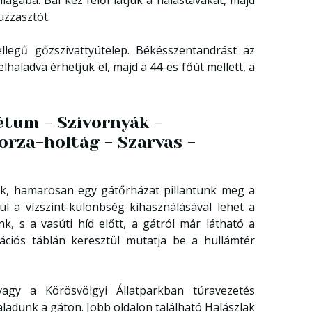
lágába. Bal kéz felől látjuk a halastavakat, majd
uzzasztót.
legű gőzszivattyútelep. Békésszentandrást az
lhaladva érhetjük el, majd a 44-es főút mellett, a
étum - Szivornyák -
orza-holtág - Szarvas -
unk, hamarosan egy gátőrházat pillantunk meg a
tül a vízszint-különbség kihasználásával lehet a
k, s a vasúti híd előtt, a gátról már látható a
mációs táblán keresztül mutatja be a hullámtér
gy a Körösvölgyi Állatparkban túravezetés
ladunk a gáton. Jobb oldalon található Halászlak