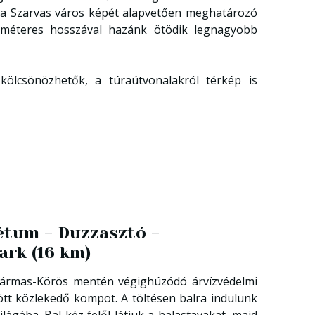
 a Szarvas város képét alapvetően meghatározó
lométeres hosszával hazánk ötödik legnagyobb
kölcsönözhetők, a túraútvonalakról térkép is
rétum - Duzzasztó -
ark (16 km)
ármas-Körös mentén végighúzódó árvízvédelmi
tt közlekedő kompot. A töltésen balra indulunk