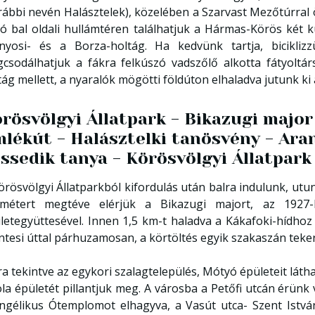
rábbi nevén Halásztelek), közelében a Szarvast Mezőtúrral 
yó bal oldali hullámtéren találhatjuk a Hármas-Körös két k
nyosi- és a Borza-holtág. Ha kedvünk tartja, bicikliz
csodálhatjuk a fákra felkúszó vadszőlő alkotta fátyoltár
tág mellett, a nyaralók mögötti földúton elhaladva jutunk ki
rösvölgyi Állatpark - Bikazugi major
lékút - Halásztelki tanösvény - Ara
ssedik tanya - Körösvölgyi Állatpark 
örösvölgyi Állatparkból kifordulás után balra indulunk, utu
ométert megtéve elérjük a Bikazugi majort, az 1927-
letegyüttesével. Innen 1,5 km-t haladva a Kákafoki-hídhoz 
ntesi úttal párhuzamosan, a körtöltés egyik szakaszán teke
ra tekintve az egykori szalagtelepülés, Mótyó épületeit láth
ola épületét pillantjuk meg. A városba a Petőfi utcán érünk 
ngélikus Ótemplomot elhagyva, a Vasút utca- Szent Istvá