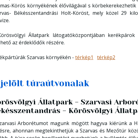
mas-Körös környékének élővilágával s körbekerekezhetik
rvas- Békésszentandrási Holt-Köröst, mely közel 29 ki
vize.
örösvölgyi Állatpark látogatóközpontjában kerékpárok 
rhető az érdeklődők részére.
ékpártúrák Szarvas környékén -
térkép1
térkép2
ijelölt túraútvonalak
rösvölgyi Állatpark - Szarvasi Arbo
késszentandrás - Körösvölgyi Állatp
zarvasi Arborétumot magunk mögött hagyva kiérünk a H
tésre, ahonnan megtekinthetjük a Szarvas és Mezőtúr közö