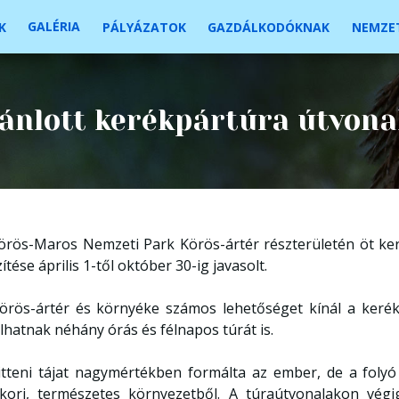
GALÉRIA
K
PÁLYÁZATOK
GAZDÁLKODÓKNAK
NEMZET
ánlott kerékpártúra útvona
örös-Maros Nemzeti Park Körös-ártér részterületén öt keré
ítése április 1-től október 30-ig javasolt.
örös-ártér és környéke számos lehetőséget kínál a kerék
álhatnak néhány órás és félnapos túrát is.
itteni tájat nagymértékben formálta az ember, de a foly
kori, természetes környezetből. A túraútvonalakon vég