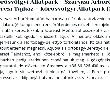
rösvölgyi Állatpark - Szarvasi Arbo
resi Tájház - Körösvölgyi Állatpark 
zarvasi Arborétum után hamarosan elérjük az árvízvédelm
oldalára. (A komp menetrendjéről érdemes előzetesen tájéko
m után keresztezzük a Szarvast Meőtúrral összekötő vasú
ásztelki kubikgödör-rendszert látjuk. A mentett oldalo
érkezünk a Hortobágy-Berettyó torkolatához. Itt találhat
apuit érdemes megnézni. Átjutva a Hortobágy-Berettyón el
eresi Tájházhoz, ahol közelebbről is megismerhető a Kö
házban pedig eredetiben csodálhatjuk meg a gőzgépeket é
mutatni, de előzetesen érdemes a +36-66-526-400-as szá
tja, egy kicsit szétnézhetünk a gát tövében, a Peres-p
eréssel az eddig bejárt útvonalon jutunk vissza Szarvasra.