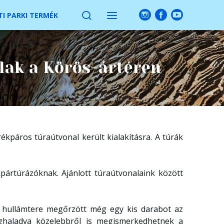
I PARKI TERMÉK
lak a Körös-ártéren
kpáros túraútvonal került kialakításra. A túrák
pártúrázóknak. Ajánlott túraútvonalaink között
ó hullámtere megőrzött még egy kis darabot az
ighaladva közelebbről is megismerkedhetnek a