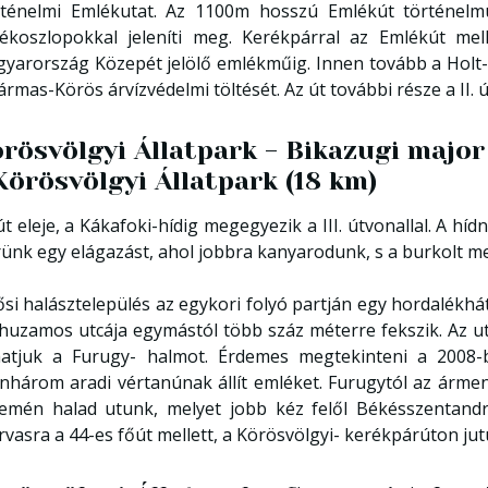
ténelmi Emlékutat. Az 1100m hosszú Emlékút történelmü
ékoszlopokkal jeleníti meg. Kerékpárral az Emlékút mell
yarország Közepét jelölő emlékműig. Innen tovább a Holt-
ármas-Körös árvízvédelmi töltését. Az út további része a II. 
rösvölgyi Állatpark - Bikazugi majo
Körösvölgyi Állatpark (18 km)
út eleje, a Kákafoki-hídig megegyezik a III. útvonallal. A h
rünk egy elágazást, ahol jobbra kanyarodunk, s a burkolt m
ősi halásztelepülés az egykori folyó partján egy hordalékhá
huzamos utcája egymástól több száz méterre fekszik. Az u
hatjuk a Furugy- halmot. Érdemes megtekinteni a 2008-b
enhárom aradi vértanúnak állít emléket. Furugytól az ármen
emén halad utunk, melyet jobb kéz felől Békésszentandrá
rvasra a 44-es főút mellett, a Körösvölgyi- kerékpárúton jut