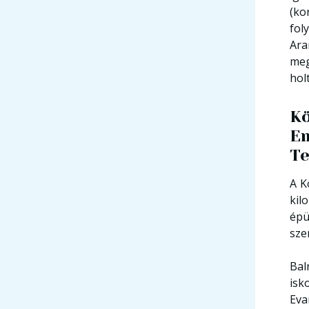
(ko
fol
Ara
meg
hol
Kö
Em
Te
A K
kil
épü
sze
Bal
isk
Eva