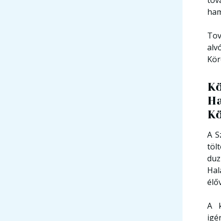
tov
ham
Tov
alv
Kör
Kö
Ha
Kö
A S
töl
duz
Hal
élő
A k
igé