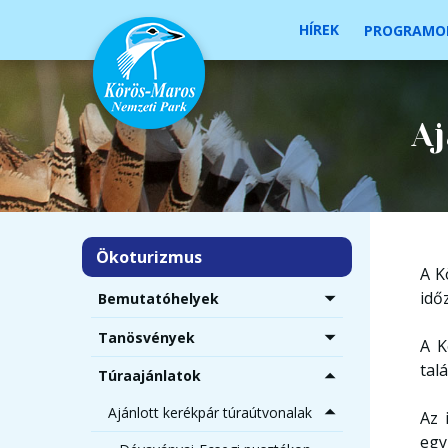
HÍREK
PROGRAMO
Aj
Ökoturizmus
A K
időz
Bemutatóhelyek
Tanösvények
A K
tal
Túraajánlatok
Ajánlott kerékpár túraútvonalak
Az 
egy