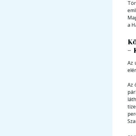
Tör
eml
Mag
a H
Kö
- 
Az 
elé
Az 
pár
lát
tiz
per
Sza