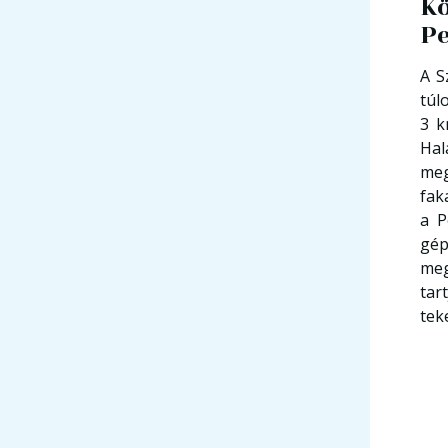
Kö
Pe
A S
túl
3 k
Hal
meg
fak
a P
gép
meg
tar
tek