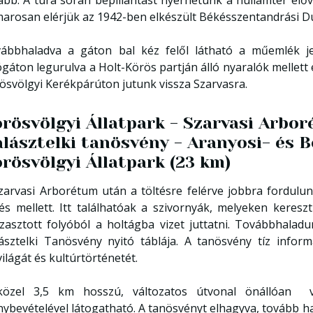
ább. A túra során bepillantást nyerhetünk a hullámtér élővi
arosan elérjük az 1942-ben elkészült Békésszentandrási D
ábbhaladva a gáton bal kéz felől látható a műemlék jel
ógáton legurulva a Holt-Körös partján álló nyaralók mellett e
ösvölgyi Kerékpárúton jutunk vissza Szarvasra.
rösvölgyi Állatpark - Szarvasi Arbor
lásztelki tanösvény - Aranyosi- és B
rösvölgyi Állatpark (23 km)
zarvasi Arborétum után a töltésre felérve jobbra fordul
tés mellett. Itt találhatóak a szivornyák, melyeken keresz
zasztott folyóból a holtágba vizet juttatni. Továbbhaladun
ásztelki Tanösvény nyitó táblája. A tanösvény tíz infor
világát és kultúrtörténetét.
özel 3,5 km hosszú, változatos útvonal önállóan va
nybevételével látogatható. A tanösvényt elhagyva, tovább ha