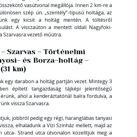
összekötő vasútvonal megállója. Innen 2 km-re a
ülönösen szép ún. „szentély”-típusú holtága, az
zünk egy kicsit a holtág mentén. A töltésről
sulást. A visszaúton a mentett oldali Nagyfoki-
 a Szarvasra vezető műútra.
 - Szarvas - Történelmi
nyosi- és Borza-holtág -
(31 km)
nk egy darabon a holtág partján vezet. Mintegy 3
ben épített tangazdaság tájképi jelentőségű
érünk, ahol a kenderáztatónál balra fordulva, a
rünk vissza Szarvasra.
atjuk, jobbról pedig egy régi, haranglábas tanyasi
vissza, elhaladunk a Vízi Színház mellett, majd az
n utca- Strand utca útvonalon közelítjük meg a