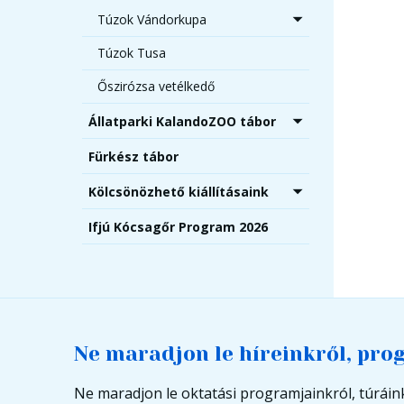
Túzok Vándorkupa
Túzok Tusa
Őszirózsa vetélkedő
Állatparki KalandoZOO tábor
Fürkész tábor
Kölcsönözhető kiállításaink
Ifjú Kócsagőr Program 2026
Ne maradjon le híreinkről, pro
Ne maradjon le oktatási programjainkról, túráink