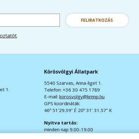
FELIRATKOZÁS
oztatót
.
Körösvölgyi Állatpark
5540 Szarvas, Anna-liget 1.
et 1.
Telefon: +36 30 475 1789
E-mail:
korosvolgy@kmnp.hu
GPS koordináták:
46º 51’29.39” É 20º 31’ 31.57” K
Nyitva tartás:
minden nap 9.00-19.00
jegypénztár 9.00-18.00