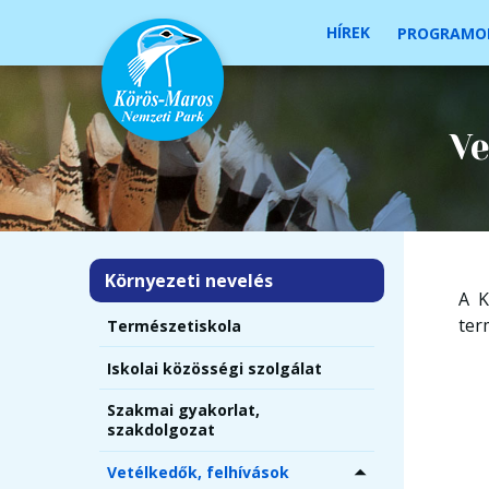
HÍREK
PROGRAMO
Ve
Környezeti nevelés
A K
ter
Természetiskola
Iskolai közösségi szolgálat
Szakmai gyakorlat,
szakdolgozat
Vetélkedők, felhívások