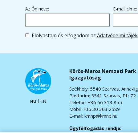
Az Ön neve:
E-mail címe:
Elolvastam és elfogadom az
Adatvédelmi tájék
Körös-Maros Nemzeti Park
Igazgatóság
Székhely: 5540 Szarvas, Anna-lig
Postacím: 5541 Szarvas, Pf.: 72.
HU
EN
Telefon: +36 66 313 855
Mobil: +36 30 303 2589
E-mail:
kmnp@kmnp.hu
Ügyfélfogadás rendje:
Hétfő-csütörtök: 7.30-16.30