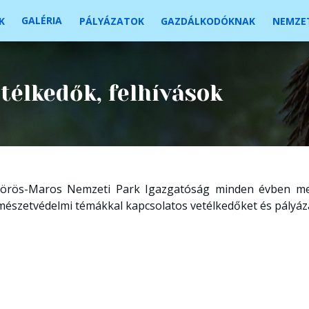
GALÉRIA
K
PÁLYÁZATOK
GAZDÁLKODÓKNAK
NEMZET
télkedők, felhívások
örös-Maros Nemzeti Park Igazgatóság minden évben meg
mészetvédelmi témákkal kapcsolatos vetélkedőket és pályáza