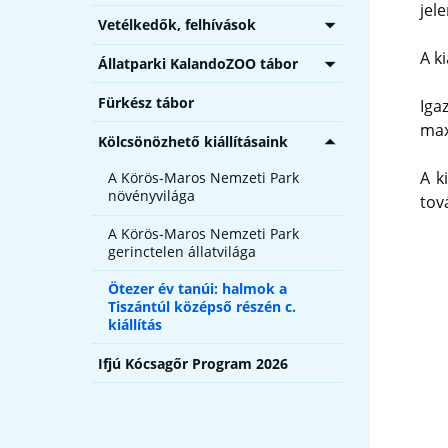
jel
Vetélkedők, felhívások
A k
Állatparki KalandoZOO tábor
Fürkész tábor
Iga
max
Kölcsönözhető kiállításaink
A k
A Körös-Maros Nemzeti Park
növényvilága
tov
A Körös-Maros Nemzeti Park
gerinctelen állatvilága
Ötezer év tanúi: halmok a
Tiszántúl középső részén c.
kiállítás
Ifjú Kócsagőr Program 2026