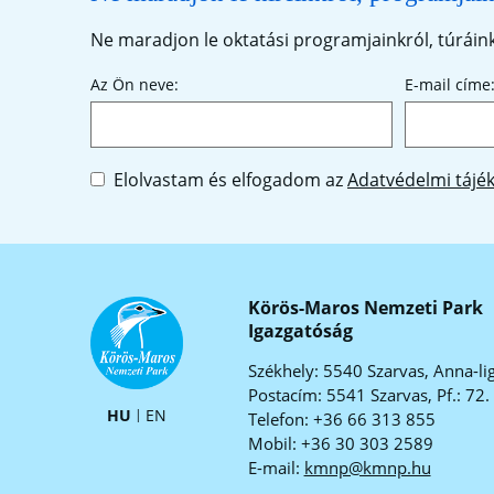
Ne maradjon le oktatási programjainkról, túráinkr
Az Ön neve:
E-mail címe
Elolvastam és elfogadom az
Adatvédelmi tájé
Körös-Maros Nemzeti Park
Igazgatóság
Székhely: 5540 Szarvas, Anna-lig
Postacím: 5541 Szarvas, Pf.: 72.
HU
EN
Telefon: +36 66 313 855
Mobil: +36 30 303 2589
E-mail:
kmnp@kmnp.hu