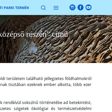
I PARKI TERMÉK
 középső részén” című
i területein található jellegzetes földhalmokról
nak tisztában ezeknek ember alkotta, több ezer
 rendkívül sokszínű történetébe ad betekintést,
zetes szigetek ökológiai és természetvédelmi