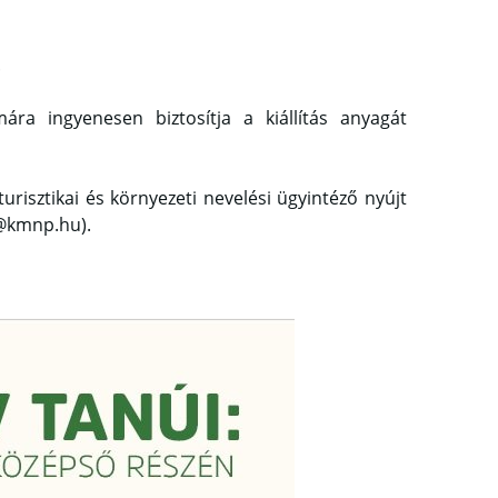
.
ra ingyenesen biztosítja a kiállítás anyagát
risztikai és környezeti nevelési ügyintéző nyújt
s@kmnp.hu).