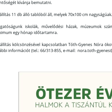
entőségét kívánja bemutatni.
iállítás 11 db álló tablóból áll, melyek 70x100 cm nagyságúak
zgatóságunk iskolák, művelődési házak, múzeumok számá
imum egy hónap időtartamra.
iállítás kölcsönzésével kapcsolatban Tóth-Gyenes Nóra ökotu
ábbi információt (tel.: 66/313-855, e-mail: nora.toth-gyene