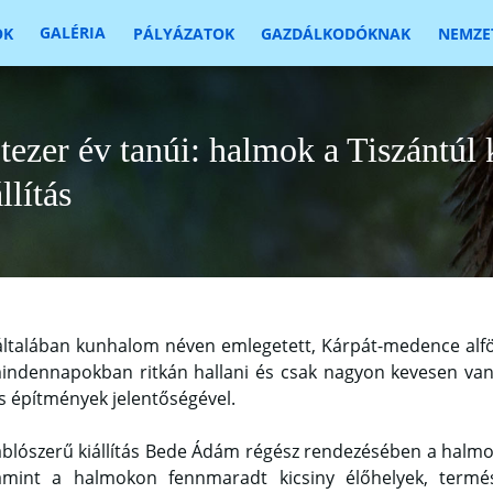
GALÉRIA
OK
PÁLYÁZATOK
GAZDÁLKODÓKNAK
NEMZET
tezer év tanúi: halmok a Tiszántúl
llítás
általában kunhalom néven emlegetett, Kárpát-medence alföld
indennapokban ritkán hallani és csak nagyon kevesen van
s építmények jelentőségével.
ablószerű kiállítás Bede Ádám régész rendezésében a halmok
amint a halmokon fennmaradt kicsiny élőhelyek, termés