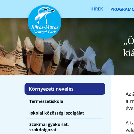
HÍREK
PROGRAM
„Ö
kiá
Környezeti nevelés
Az 
a m
Természetiskola
éve
Iskolai közösségi szolgálat
A t
Szakmai gyakorlat,
val
szakdolgozat