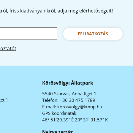
ól, friss kiadványainkról, adja meg elérhetőségeit!
:
FELIRATKOZÁS
koztatót
.
Körösvölgyi Állatpark
5540 Szarvas, Anna-liget 1.
et 1.
Telefon: +36 30 475 1789
E-mail:
korosvolgy@kmnp.hu
GPS koordináták:
46º 51’29.39” É 20º 31’ 31.57” K
Nyitva tartás: