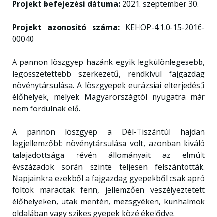
Projekt befejezési dátuma:
2021. szeptember 30.
Projekt azonosító száma:
KEHOP-4.1.0-15-2016-
00040
A pannon löszgyep hazánk egyik legkülönlegesebb,
legösszetettebb szerkezetű, rendkívül fajgazdag
növénytársulása. A löszgyepek eurázsiai elterjedésű
élőhelyek, melyek Magyarországtól nyugatra már
nem fordulnak elő.
A pannon löszgyep a Dél-Tiszántúl hajdan
legjellemzőbb növénytársulása volt, azonban kiváló
talajadottsága révén állományait az elmúlt
évszázadok során szinte teljesen felszántották.
Napjainkra ezekből a fajgazdag gyepekből csak apró
foltok maradtak fenn, jellemzően veszélyeztetett
élőhelyeken, utak mentén, mezsgyéken, kunhalmok
oldalában vagy szikes gyepek közé ékelődve.