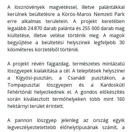
A lösznövények magvetéssel, illetve palántákkal
kerülnek beültetésre a Körös-Maros Nemzeti Park
erre alkalmas területein. A projekt keretében
legalább 24 870 darab palánta és 255 000 darab mag
kiültetése, illetve vetése történik meg. A magok
begyűjtése a beültetési helyszínek legfeljebb 30
kilométeres körzetéből történik.
A projekt révén fajgazdag, természetes mintázatú
löszgyepek kialakítása a cél. A telepítések helyszínei
a Kígyósi-pusztán, a Csanádi pusztákon, a
Tompapusztai löszgyepen és a Kardoskúti
Fehértónál helyezkednek el. A gondos előkészítés
során kiválasztott termőhelyeken több mint 160
hektárnyi terület érintett.
A pannon löszgyep jelenleg az ország egyik
legveszélyeztetettebb élőhelytípusának számít, a