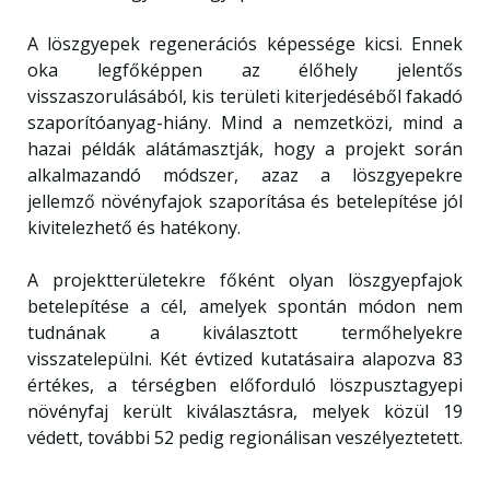
A löszgyepek regenerációs képessége kicsi. Ennek
oka legfőképpen az élőhely jelentős
visszaszorulásából, kis területi kiterjedéséből fakadó
szaporítóanyag-hiány. Mind a nemzetközi, mind a
hazai példák alátámasztják, hogy a projekt során
alkalmazandó módszer, azaz a löszgyepekre
jellemző növényfajok szaporítása és betelepítése jól
kivitelezhető és hatékony.
A projektterületekre főként olyan löszgyepfajok
betelepítése a cél, amelyek spontán módon nem
tudnának a kiválasztott termőhelyekre
visszatelepülni. Két évtized kutatásaira alapozva 83
értékes, a térségben előforduló löszpusztagyepi
növényfaj került kiválasztásra, melyek közül 19
védett, további 52 pedig regionálisan veszélyeztetett.