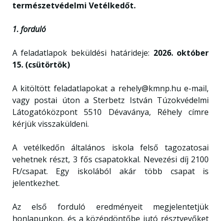
természetvédelmi Vetélkedőt.
1. forduló
A feladatlapok beküldési határideje:
2026. október
15. (csütörtök)
A kitöltött feladatlapokat a rehely@kmnp.hu e-mail,
vagy postai úton a Sterbetz István Túzokvédelmi
Látogatóközpont 5510 Dévaványa, Réhely címre
kérjük visszaküldeni.
A vetélkedőn általános iskola felső tagozatosai
vehetnek részt, 3 fős csapatokkal. Nevezési díj 2100
Ft/csapat. Egy iskolából akár több csapat is
jelentkezhet.
Az első forduló eredményeit megjelentetjük
honlapunkon, és a középdöntőbe jutó résztvevőket