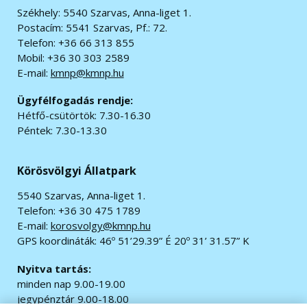
Székhely: 5540 Szarvas, Anna-liget 1.
Postacím: 5541 Szarvas, Pf.: 72.
Telefon: +36 66 313 855
Mobil: +36 30 303 2589
E-mail:
kmnp@kmnp.hu
Ügyfélfogadás rendje:
Hétfő-csütörtök: 7.30-16.30
Péntek: 7.30-13.30
Körösvölgyi Állatpark
5540 Szarvas, Anna-liget 1.
Telefon: +36 30 475 1789
E-mail:
korosvolgy@kmnp.hu
GPS koordináták:
46º 51’29.39” É 20º 31’ 31.57” K
Nyitva tartás:
minden nap 9.00-19.00
jegypénztár 9.00-18.00