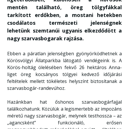
mentén található, öreg tölgyfákkal
tarkított erdőkben, a mostani hetekben
csodálatos természeti jelenségnek
lehetünk szemtanúi ugyanis elkezdődött a
nagy szarvasbogarak rajzása.
Ebben a páratlan jelenségben gyönyörködhetnek a
Körösvölgyi Állatparkba látogató vendégeink is. A
Körös-holtág ölelésében fekvő 26 hektáros Anna-
liget öreg kocsányos tölgyei kedvező időjárási
feltételek mellett tökéletes helyszínt biztosítanak a
szarvasbogár-randevúhoz.
Hazánkban hat őshonos szarvasbogárfajjal
találkozhatunk. Közülük a legismertebb az impozáns
méretű nagy szarvasbogár, melynek testhossza – az
„agancsként” funkcionáló, erősen