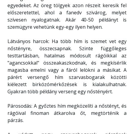
egyedeket. Az öreg tölgyek azon részeit keresik fel
előszeretettel, ahol a fanedv szivárog, melyet
szívesen nyalogatnak. Akár 40-50 példányt is
szemügyre vehetünk egy-egy ilyen helyen.
Látványos harcok: Ha több hím is szemet vet egy
nőstényre, összecsapnak. Szinte függőleges
testtartásban, hatalmas módosult rágóikkal az
"agancsokkal" összeakaszkodnak, és megkísérlik
magasba emelni vagy a fáról lelökni a másikat. A
párért versengő hím szarvasbogarak közötti
kiélezett birkózómérkőzések is kialakulhatnak.
Gyakran több példány verseng egy nőstényért.
Párosodás: A győztes hím megközelíti a nőstényt, és
rágóival finoman átkarolva őt, megtörténik a
párzás.