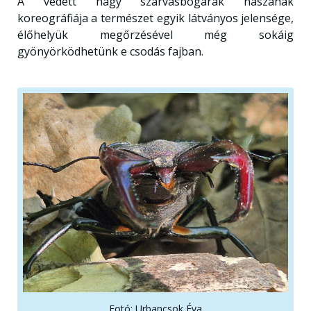
A védett nagy szarvasbogarak nászának
koreográfiája a természet egyik látványos jelensége,
élőhelyük megőrzésével még sokáig
gyönyörködhetünk e csodás fajban.
Fotó: Urbancsok Éva