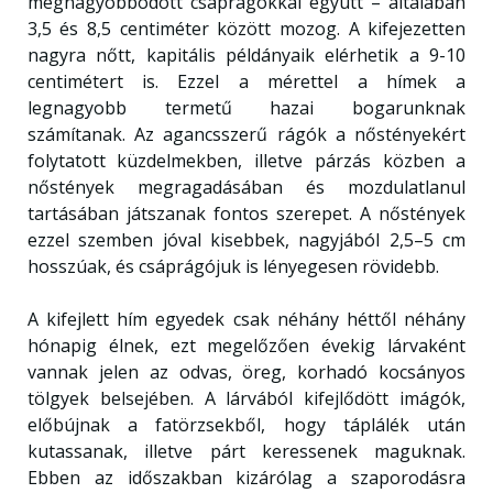
megnagyobbodott csáprágókkal együtt – általában
3,5 és 8,5 centiméter között mozog. A kifejezetten
nagyra nőtt, kapitális példányaik elérhetik a 9-10
centimétert is. Ezzel a mérettel a hímek a
legnagyobb termetű hazai bogarunknak
számítanak. Az agancsszerű rágók a nőstényekért
folytatott küzdelmekben, illetve párzás közben a
nőstények megragadásában és mozdulatlanul
tartásában játszanak fontos szerepet. A nőstények
ezzel szemben jóval kisebbek, nagyjából 2,5–5 cm
hosszúak, és csáprágójuk is lényegesen rövidebb.
A kifejlett hím egyedek csak néhány héttől néhány
hónapig élnek, ezt megelőzően évekig lárvaként
vannak jelen az odvas, öreg, korhadó kocsányos
tölgyek belsejében. A lárvából kifejlődött imágók,
előbújnak a fatörzsekből, hogy táplálék után
kutassanak, illetve párt keressenek maguknak.
Ebben az időszakban kizárólag a szaporodásra