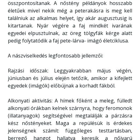
összpontosítanak. A nőstény példányok hosszabb
életűek mivel nekik még a peterakásra is meg kell
találniuk az alkalmas helyet, így akár augusztusig is
kitartanak. Nyár végére a faj mindkét ivarának
egyedei elpusztulnak, az öreg tölgyfák kérge alatt
pedig folytatódik a faj pete-lárva- imágó életciklusa.
A nászviselkedés legfontosabb jellemzői:
Rajzási időszak: Leggyakrabban május végén,
júniusban és július elején tetőzik, amikor a kifejlett
egyedek (imágók) előbújnak a korhadt fákból.
Alkonyati aktivitás: A hímek főként a meleg, fülledt
alkonyati órákban kelnek szárnyra, hogy feromonok
(illatanyagok) segítségével megtalálják a párzásra
kész nőstényeket. Maga a repülésük is érdekes
jelenségnek számít: függőleges testtartásban,
berregő hangot hallatva keresik a nőivarú