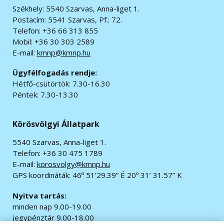
Székhely: 5540 Szarvas, Anna-liget 1.
Postacím: 5541 Szarvas, Pf.: 72.
Telefon: +36 66 313 855
Mobil: +36 30 303 2589
E-mail:
kmnp@kmnp.hu
Ügyfélfogadás rendje:
Hétfő-csütörtök: 7.30-16.30
Péntek: 7.30-13.30
Körösvölgyi Állatpark
5540 Szarvas, Anna-liget 1.
Telefon: +36 30 475 1789
E-mail:
korosvolgy@kmnp.hu
GPS koordináták:
46º 51’29.39” É 20º 31’ 31.57” K
Nyitva tartás:
minden nap 9.00-19.00
jegypénztár 9.00-18.00