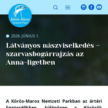
2026. JÚNIUS 1.
Látványos nászviselkedés –
szarvasbogárrajzás az
Anna-ligetben
A Körös-Maros Nemzeti Parkban az ártéri
ligeterdőkben, különösen a Körösök