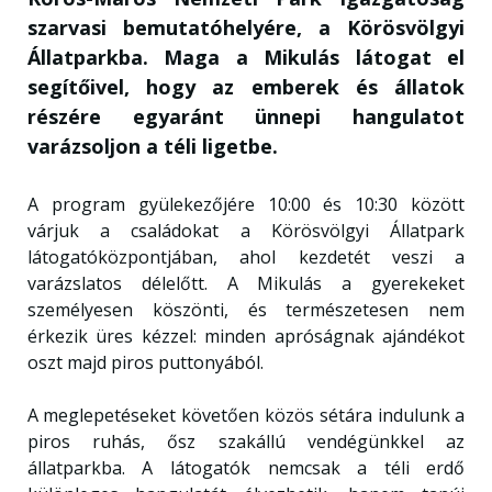
szarvasi bemutatóhelyére, a Körösvölgyi
Állatparkba. Maga a Mikulás látogat el
segítőivel, hogy az emberek és állatok
részére egyaránt ünnepi hangulatot
varázsoljon a téli ligetbe.
A program gyülekezőjére 10:00 és 10:30 között
várjuk a családokat a Körösvölgyi Állatpark
látogatóközpontjában, ahol kezdetét veszi a
varázslatos délelőtt. A Mikulás a gyerekeket
személyesen köszönti, és természetesen nem
érkezik üres kézzel: minden apróságnak ajándékot
oszt majd piros puttonyából.
A meglepetéseket követően közös sétára indulunk a
piros ruhás, ősz szakállú vendégünkkel az
állatparkba. A látogatók nemcsak a téli erdő