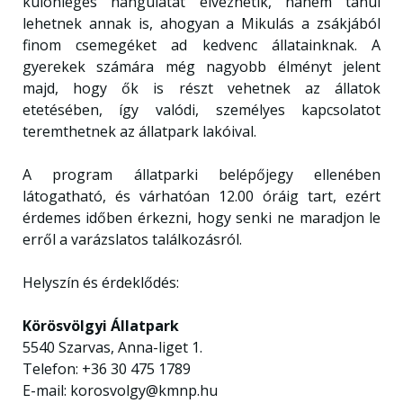
különleges hangulatát élvezhetik, hanem tanúi
lehetnek annak is, ahogyan a Mikulás a zsákjából
finom csemegéket ad kedvenc állatainknak. A
gyerekek számára még nagyobb élményt jelent
majd, hogy ők is részt vehetnek az állatok
etetésében, így valódi, személyes kapcsolatot
teremthetnek az állatpark lakóival.
A program állatparki belépőjegy ellenében
látogatható, és várhatóan 12.00 óráig tart, ezért
érdemes időben érkezni, hogy senki ne maradjon le
erről a varázslatos találkozásról.
Helyszín és érdeklődés:
Körösvölgyi Állatpark
5540 Szarvas, Anna-liget 1.
Telefon: +36 30 475 1789
E-mail: korosvolgy@kmnp.hu