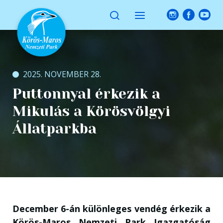
2025. NOVEMBER 28.
Puttonnyal érkezik a
Mikulás a Körösvölgyi
Állatparkba
December 6-án különleges vendég érkezik a
Körös-Maros Nemzeti Park Igazgatóság