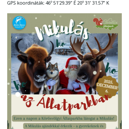
GPS koordináták: 46º 51’29.39” É 20º 31’ 31.57” K