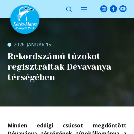
2026. JANUÁR 15.
Rekordszámú túzokot
regisztráltak Dévaványa
térségében
Minden eddigi csúcsot megdöntött
Dévaványa térségének túzokállománya a