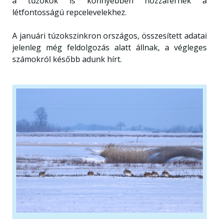
a túzokok is könnyebben hozzáférnek a
létfontosságú repcelevelekhez.
A januári túzokszinkron országos, összesített adatai
jelenleg még feldolgozás alatt állnak, a végleges
számokról később adunk hírt.