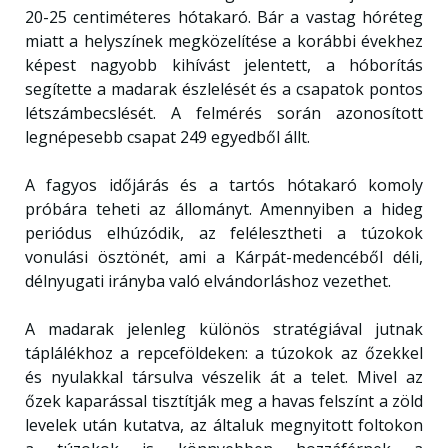
20-25 centiméteres hótakaró. Bár a vastag hóréteg
miatt a helyszínek megközelítése a korábbi évekhez
képest nagyobb kihívást jelentett, a hóborítás
segítette a madarak észlelését és a csapatok pontos
létszámbecslését. A felmérés során azonosított
legnépesebb csapat 249 egyedből állt.
A fagyos időjárás és a tartós hótakaró komoly
próbára teheti az állományt. Amennyiben a hideg
periódus elhúzódik, az felélesztheti a túzokok
vonulási ösztönét, ami a Kárpát-medencéből déli,
délnyugati irányba való elvándorláshoz vezethet.
A madarak jelenleg különös stratégiával jutnak
táplálékhoz a repceföldeken: a túzokok az őzekkel
és nyulakkal társulva vészelik át a telet. Mivel az
őzek kaparással tisztítják meg a havas felszínt a zöld
levelek után kutatva, az általuk megnyitott foltokon