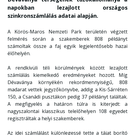
napokban lezajlott országos
szinkronszámlálás adatai alapján.
A Körös-Maros Nemzeti Park területén végzett
felmérés során a szakemberek 808 példányt
számoltak össze a faj egyik legjelentősebb hazai
élőhelyén.
A rendkívüli téli körülmények között lezajlott
számlálás kiemelkedő eredményeket hozott. Míg
Dévaványa környékén rekordmennyiségű, 808
madarat vettek jegyzőkönyvbe, addig a Kis-Sárréten
150, a Csanádi pusztákon pedig 37 példányt találtak.
A megfigyelés a határon túlra is kiterjedt: a
nagyszalontai klasszikus telelőhelyen 108 egyedet
regisztráltak a helyi szakemberek.
Az idei számlálást különlegessé tette a tájat borító