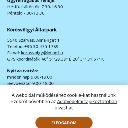
Ügyfélfogadás rendje:
Hétfő-csütörtök: 7.30-16.30
Péntek: 7.30-13.30
Körösvölgyi Állatpark
5540 Szarvas, Anna-liget 1.
Telefon: +36 30 475 1789
E-mail:
korosvolgy@kmnp.hu
GPS koordináták:
46º 51’29.39” É 20º 31’ 31.57” K
Nyitva tartás:
minden nap 9.00-19.00
jegypénztár 9.00-18.00
A weboldal működéséhez cookie-kat használunk.
© 2020 Minden jog fenntartva.
Ezekről bővebben az
Adatvédelmi tájékoztatóban
Impresszum
|
Adatvédelem
olvashat.
Akadálymentesítési nyilatkozat
Oldaltérkép
ELFOGADOM