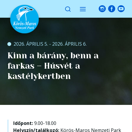
2026. ÁPRILIS 5. - 2026. ÁPRILIS 6.
Kinn a bárány, benn a
farkas – Húsvét a
kastélykertben
Időpont:
9.00-18.00
Helyszín/találkozó:
Körös-Maros Nemzeti Park