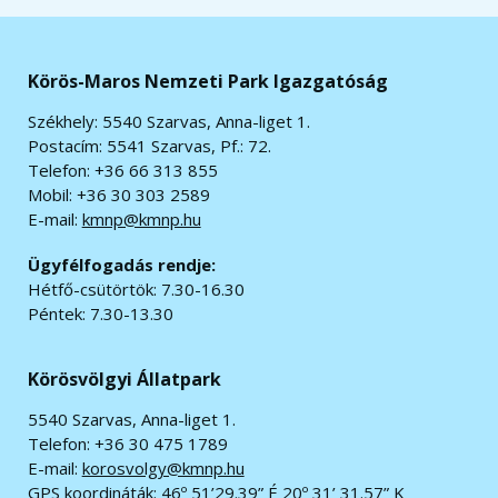
Körös-Maros Nemzeti Park Igazgatóság
Székhely: 5540 Szarvas, Anna-liget 1.
Postacím: 5541 Szarvas, Pf.: 72.
Telefon: +36 66 313 855
Mobil: +36 30 303 2589
E-mail:
kmnp@kmnp.hu
Ügyfélfogadás rendje:
Hétfő-csütörtök: 7.30-16.30
Péntek: 7.30-13.30
Körösvölgyi Állatpark
5540 Szarvas, Anna-liget 1.
Telefon: +36 30 475 1789
E-mail:
korosvolgy@kmnp.hu
GPS koordináták:
46º 51’29.39” É 20º 31’ 31.57” K